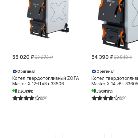
55 020 ₽
54 390 ₽
63 273 ₽
62 549 ₽
Оригинал
Оригинал
Котел твердотопливный ZOTA
Котел твердотоплив
Master-X 12-П кВт 33606
Master-X 14 кВт 3360
В наличии
В наличии
0
0