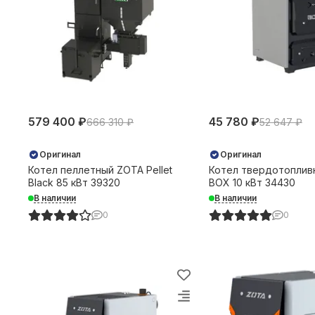
579 400 ₽
45 780 ₽
666 310 ₽
52 647 ₽
Оригинал
Оригинал
Котел пеллетный ZOTA Pellet
Котел твердотоплив
Black 85 кВт 39320
BOX 10 кВт 34430
В наличии
В наличии
0
0