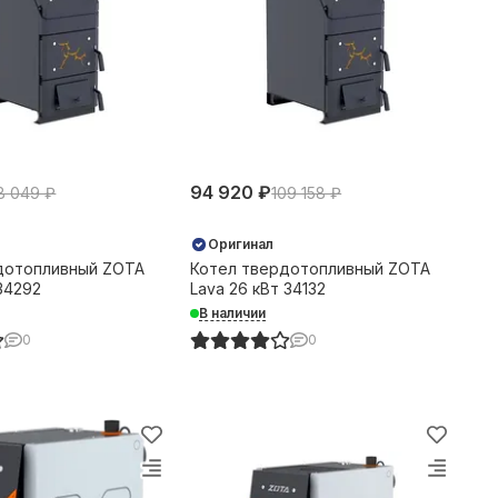
94 920 ₽
8 049 ₽
109 158 ₽
Оригинал
дотопливный ZOTA
Котел твердотопливный ZOTA
 34292
Lava 26 кВт 34132
В наличии
0
0