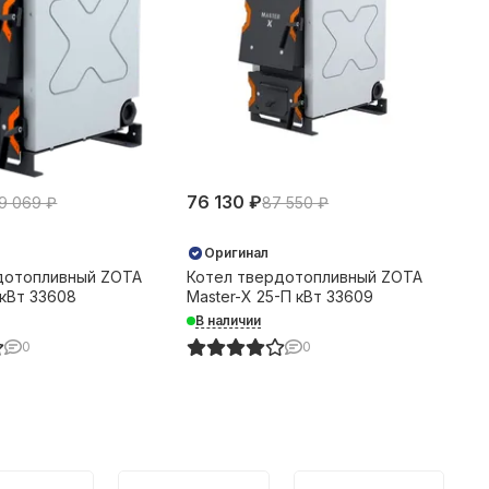
76 130 ₽
9 069 ₽
87 550 ₽
Оригинал
дотопливный ZOTA
Котел твердотопливный ZOTA
 кВт 33608
Master-X 25-П кВт 33609
В наличии
0
0