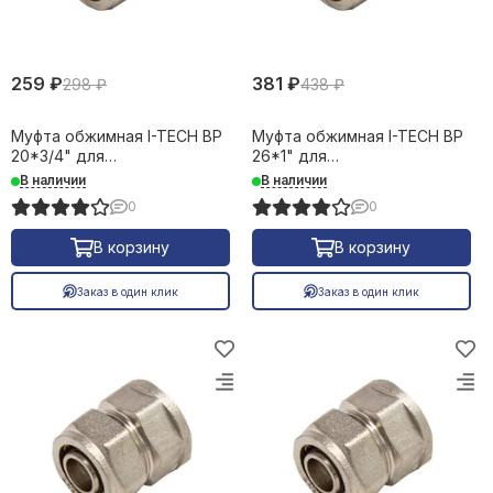
259 ₽
381 ₽
298 ₽
438 ₽
Муфта обжимная I-TECH ВР
Муфта обжимная I-TECH ВР
20*3/4" для
26*1" для
металлопластиковых труб
металлопластиковых труб
В наличии
В наличии
16643
16644
0
0
В корзину
В корзину
Заказ в один клик
Заказ в один клик