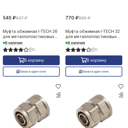
545 ₽
770 ₽
627 ₽
886 ₽
Муфта обжимная I-TECH 26
Муфта обжимная I-TECH 32
для металлопластиковых
для металлопластиковых
труб 16631
труб 16631
В наличии
В наличии
0
0
В корзину
В корзину
Заказ в один клик
Заказ в один клик