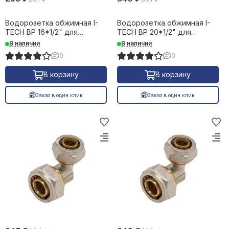
REHAU трубы и фитинги
Фильтрация воды
Емкости, баки
Водорозетка обжимная I-
Водорозетка обжимная I-
TECH ВР 16*1/2" для
TECH ВР 20*1/2" для
металлопластиковых труб
металлопластиковых труб
В наличии
В наличии
17671
17672
0
0
В корзину
В корзину
Заказ в один клик
Заказ в один клик