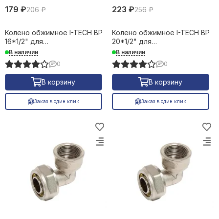
179 ₽
223 ₽
206 ₽
256 ₽
Колено обжимное I-TECH ВР
Колено обжимное I-TECH ВР
16*1/2" для
20*1/2" для
металлопластиковых труб
металлопластиковых труб
В наличии
В наличии
16660
16661
0
0
В корзину
В корзину
Заказ в один клик
Заказ в один клик