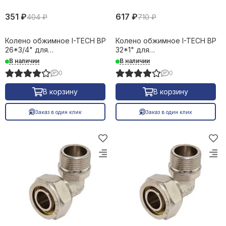
351 ₽
617 ₽
404 ₽
710 ₽
Колено обжимное I-TECH ВР
Колено обжимное I-TECH ВР
26*3/4" для
32*1" для
металлопластиковых труб
металлопластиковых труб
В наличии
В наличии
16664
16665
0
0
В корзину
В корзину
Заказ в один клик
Заказ в один клик