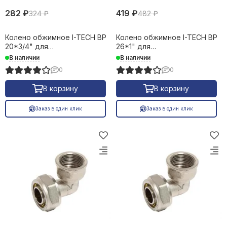
282 ₽
419 ₽
324 ₽
482 ₽
Колено обжимное I-TECH ВР
Колено обжимное I-TECH ВР
20*3/4" для
26*1" для
металлопластиковых труб
металлопластиковых труб
В наличии
В наличии
16662
16663
0
0
В корзину
В корзину
Заказ в один клик
Заказ в один клик