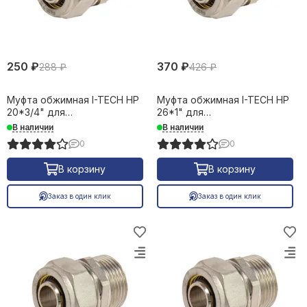
250 ₽
370 ₽
288 ₽
426 ₽
Муфта обжимная I-TECH НР
Муфта обжимная I-TECH НР
20*3/4" для
26*1" для
металлопластиковых труб
металлопластиковых труб
В наличии
В наличии
16650
16651
0
0
В корзину
В корзину
Заказ в один клик
Заказ в один клик