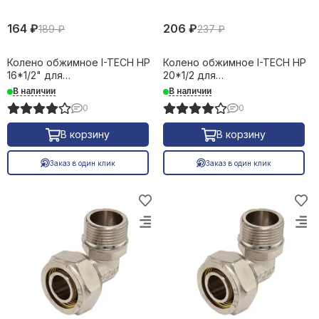
164 ₽
206 ₽
189 ₽
237 ₽
Колено обжимное I-TECH НР
Колено обжимное I-TECH НР
16*1/2" для
20*1/2 для
металлопластиковых труб
металлопластиковых труб
В наличии
В наличии
16666
18800
0
0
В корзину
В корзину
Заказ в один клик
Заказ в один клик