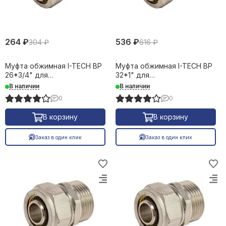
264 ₽
536 ₽
304 ₽
616 ₽
Муфта обжимная I-TECH ВР
Муфта обжимная I-TECH ВР
26*3/4" для
32*1" для
металлопластиковых труб
металлопластиковых труб
В наличии
В наличии
16645
16646
0
0
В корзину
В корзину
Заказ в один клик
Заказ в один клик