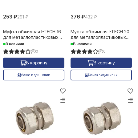
253 ₽
376 ₽
291 ₽
432 ₽
Муфта обжимная I-TECH 16
Муфта обжимная I-TECH 20
для металлопластиковых
для металлопластиковых
труб 16629
труб 16630
В наличии
В наличии
0
0
В корзину
В корзину
Заказ в один клик
Заказ в один клик