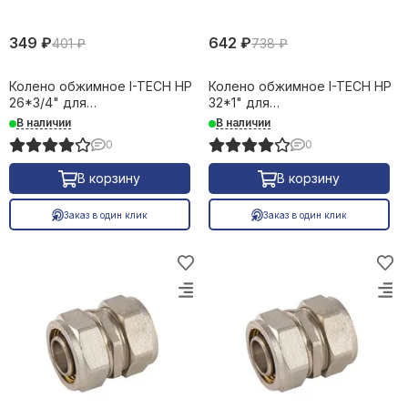
349 ₽
642 ₽
401 ₽
738 ₽
Колено обжимное I-TECH НР
Колено обжимное I-TECH НР
26*3/4" для
32*1" для
металлопластиковых труб
металлопластиковых труб
В наличии
В наличии
16669
01023
0
0
В корзину
В корзину
Заказ в один клик
Заказ в один клик