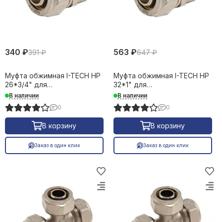
340 ₽
563 ₽
391 ₽
647 ₽
Муфта обжимная I-TECH НР
Муфта обжимная I-TECH НР
26*3/4" для
32*1" для
металлопластиковых труб
металлопластиковых труб
В наличии
В наличии
16652
16653
0
0
В корзину
В корзину
Заказ в один клик
Заказ в один клик