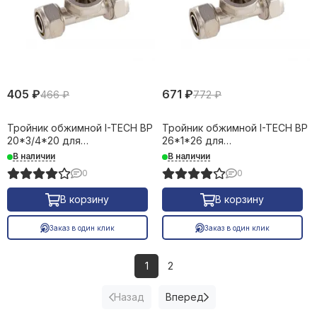
405 ₽
671 ₽
466 ₽
772 ₽
Тройник обжимной I-TECH ВР
Тройник обжимной I-TECH ВР
20*3/4*20 для
26*1*26 для
металлопластиковых труб
металлопластиковых труб
В наличии
В наличии
16656
16657
0
0
В корзину
В корзину
Заказ в один клик
Заказ в один клик
1
2
Назад
Вперед