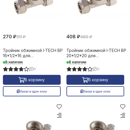
270 ₽
408 ₽
311 ₽
469 ₽
Тройник обжимной I-TECH ВР
Тройник обжимной I-TECH ВР
16*1/2*16 для
20*1/2*20 для
металлопластиковых труб
металлопластиковых труб
В наличии
В наличии
16654
16655
0
0
В корзину
В корзину
Заказ в один клик
Заказ в один клик