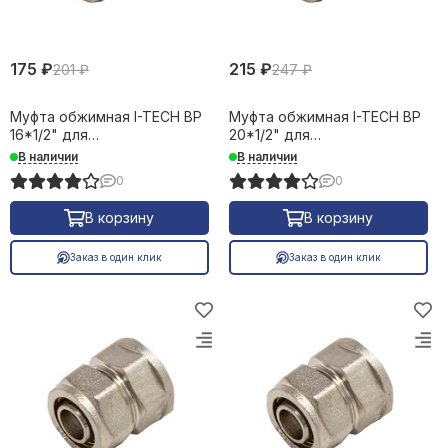
175 ₽
215 ₽
201 ₽
247 ₽
Муфта обжимная I-TECH ВР
Муфта обжимная I-TECH ВР
16*1/2" для
20*1/2" для
металлопластиковых труб
металлопластиковых труб
В наличии
В наличии
16641
16642
0
0
В корзину
В корзину
Заказ в один клик
Заказ в один клик