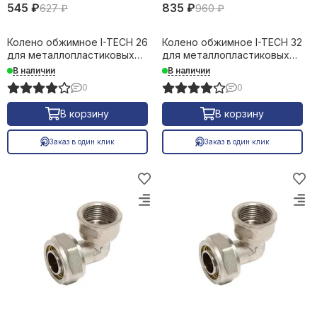
545 ₽
835 ₽
627 ₽
960 ₽
Колено обжимное I-TECH 26
Колено обжимное I-TECH 32
для металлопластиковых
для металлопластиковых
труб 16639
труб 16640
В наличии
В наличии
0
0
В корзину
В корзину
Заказ в один клик
Заказ в один клик