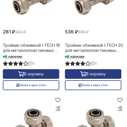
281 ₽
536 ₽
323 ₽
616 ₽
Тройник обжимной I-TECH 16
Тройник обжимной I-TECH 20
для металлопластиковых
для металлопластиковых
труб 16633
труб 16634
В наличии
В наличии
0
0
В корзину
В корзину
Заказ в один клик
Заказ в один клик