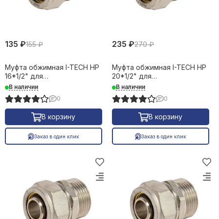
135 ₽
235 ₽
155 ₽
270 ₽
Муфта обжимная I-TECH НР
Муфта обжимная I-TECH НР
16*1/2" для
20*1/2" для
металлопластиковых труб
металлопластиковых труб
В наличии
В наличии
16647
16649
0
0
В корзину
В корзину
Заказ в один клик
Заказ в один клик