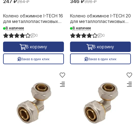
247 ₽
346 ₽
284 ₽
398 ₽
Колено обжимное I-TECH 16
Колено обжимное I-TECH 20
для металлопластиковых
для металлопластиковых
труб 16637
труб 16638
В наличии
В наличии
0
0
В корзину
В корзину
Заказ в один клик
Заказ в один клик