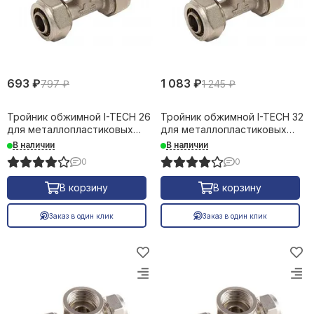
693 ₽
1 083 ₽
797 ₽
1 245 ₽
Тройник обжимной I-TECH 26
Тройник обжимной I-TECH 32
для металлопластиковых
для металлопластиковых
труб 16635
труб 16636
В наличии
В наличии
0
0
В корзину
В корзину
Заказ в один клик
Заказ в один клик