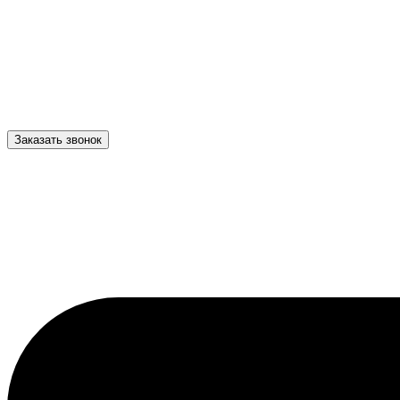
Заказать звонок