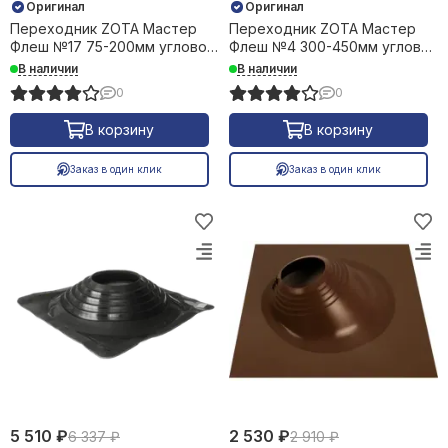
Оригинал
Оригинал
Переходник ZOTA Мастер
Переходник ZOTA Мастер
Флеш №17 75-200мм угловой
Флеш №4 300-450мм угловой
силикон черный +240С 36741
силикон черный +240С 38832
В наличии
В наличии
0
0
В корзину
В корзину
Заказ в один клик
Заказ в один клик
5 510 ₽
2 530 ₽
6 337 ₽
2 910 ₽