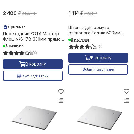
2 480 ₽
1 114 ₽
2 852 ₽
1 281 ₽
Оригинал
Штанга для хомута
стенового Ferrum 500мм
Переходник ZOTA Мастер
0,5/430 24323
Флеш №8 178-330мм прямой
В наличии
силикон черный +240С 27184
В наличии
0
0
В корзину
В корзину
Заказ в один клик
Заказ в один клик