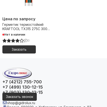
Цена по запросу
Герметик термостойкий
KRAFTOOL TX315 275С 300
мл красный 33583
Нет в наличии
0
Заказать
+7 (4212) 755-700
+7 (499) 130-12-15
+7 (903) 130-12-15
Заказать звонок
shop@gidrolux.ru