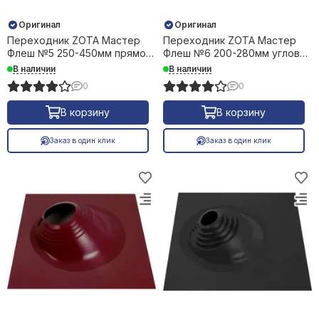
Оригинал
Оригинал
Переходник ZOTA Мастер
Переходник ZOTA Мастер
Флеш №5 250-450мм прямой
Флеш №6 200-280мм угловой
силикон черный +240С 38833
силикон коричневый +240С
В наличии
В наличии
35844
0
0
В корзину
В корзину
Заказ в один клик
Заказ в один клик