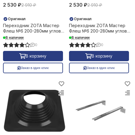
2 530 ₽
2 530 ₽
2 910 ₽
2 910 ₽
Оригинал
Оригинал
Переходник ZOTA Мастер
Переходник ZOTA Мастер
Флеш №6 200-280мм угловой
Флеш №6 200-280мм угловой
силикон красный +240С
силикон черный +240С 35842
В наличии
В наличии
34526
0
0
В корзину
В корзину
Заказ в один клик
Заказ в один клик