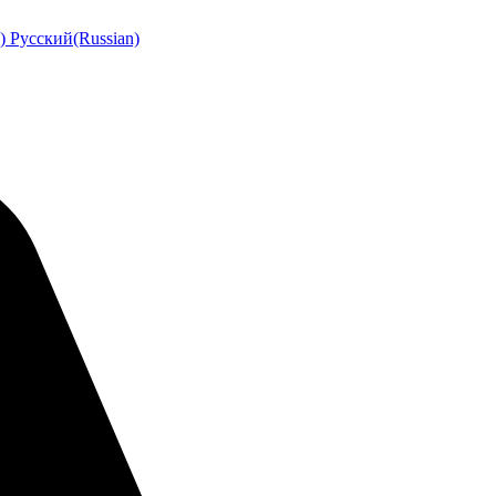
Русский(Russian)