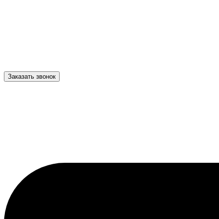
Заказать звонок