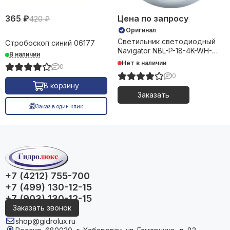
365 ₽
Цена по запросу
420 ₽
Оригинал
Светильник светодиодный
Стробоскоп синий 06177
Navigator NBL-P-18-4K-WH-
В наличии
LED-A1 80823
Нет в наличии
0
0
В корзину
Заказать
Заказ в один клик
+7 (4212) 755-700
+7 (499) 130-12-15
+7 (903) 130-12-15
Заказать звонок
shop@gidrolux.ru