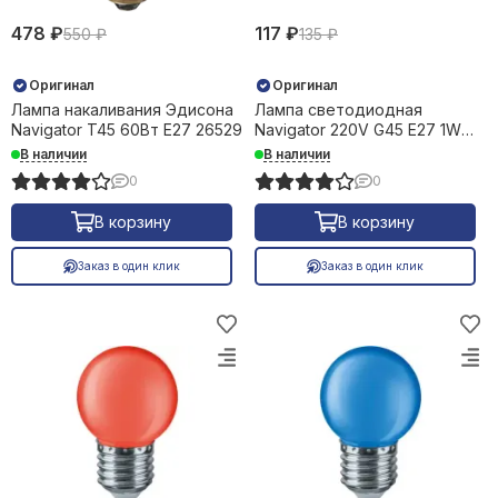
478 ₽
117 ₽
550 ₽
135 ₽
Оригинал
Оригинал
Лампа накаливания Эдисона
Лампа светодиодная
Navigator T45 60Вт Е27 26529
Navigator 220V G45 Е27 1W
зеленый шар 26794
В наличии
В наличии
0
0
В корзину
В корзину
Заказ в один клик
Заказ в один клик