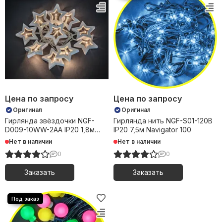
Цена по запросу
Цена по запросу
Оригинал
Оригинал
Гирлянда звёздочки NGF-
Гирлянда нить NGF-S01-120B
D009-10WW-2AA IP20 1,8м
IP20 7,5м Navigator 100
Navigator 36
Нет в наличии
Нет в наличии
0
0
Заказать
Заказать