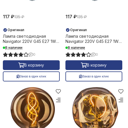
117 ₽
117 ₽
135 ₽
135 ₽
Оригинал
Оригинал
Лампа светодиодная
Лампа светодиодная
Navigator 220V G45 Е27 1W
Navigator 220V G45 Е27 1W
красный шар 26793
синий шар 26795
В наличии
В наличии
0
0
В корзину
В корзину
Заказ в один клик
Заказ в один клик