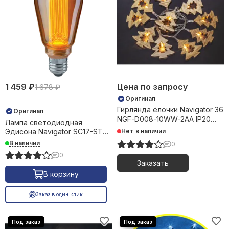
1 459 ₽
Цена по запросу
1 678 ₽
Оригинал
Гирлянда ёлочки Navigator 36
Оригинал
NGF-D008-10WW-2AA IP20
Лампа светодиодная
1,8м 34548
Эдисона Navigator SC17-ST64
Нет в наличии
4Вт Е27 1800K 32980
В наличии
0
0
Заказать
В корзину
Заказ в один клик