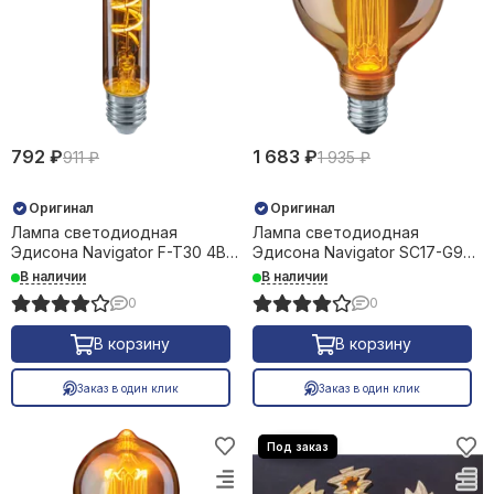
792 ₽
1 683 ₽
911 ₽
1 935 ₽
Оригинал
Оригинал
Лампа светодиодная
Лампа светодиодная
Эдисона Navigator F-T30 4Вт
Эдисона Navigator SC17-G95
Е27 2700К 33962
4Вт Е27 1800K 32981
В наличии
В наличии
0
0
В корзину
В корзину
Заказ в один клик
Заказ в один клик