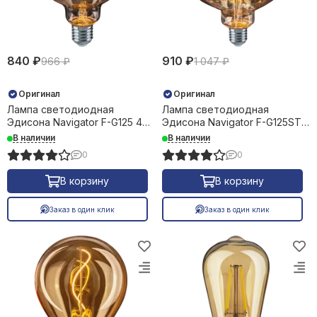
840 ₽
910 ₽
966 ₽
1 047 ₽
Оригинал
Оригинал
Лампа светодиодная
Лампа светодиодная
Эдисона Navigator F-G125 4Вт
Эдисона Navigator F-G125ST
Е27 2700К 33960
4Вт Е27 2700К 33959
В наличии
В наличии
0
0
В корзину
В корзину
Заказ в один клик
Заказ в один клик