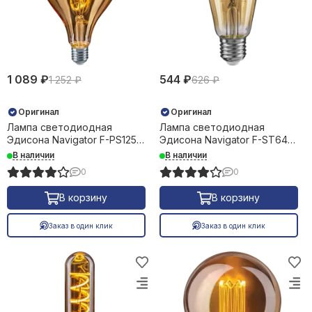
1 089 ₽
544 ₽
1 252 ₽
626 ₽
Оригинал
Оригинал
Лампа светодиодная
Лампа светодиодная
Эдисона Navigator F-PS125
Эдисона Navigator F-ST64
4Вт Е27 2700К 33961
4Вт Е27 2500K 29338
В наличии
В наличии
0
0
В корзину
В корзину
Заказ в один клик
Заказ в один клик