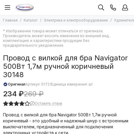
Электрика и электрооборудование
Удлинители, тройники, сетевые фильтры
Главная
Каталог
Электрика и электрооборудование
Удлинители
Все товары
Все товары
* Изображение товара может отличаться от оригинала.
Кабель, провод, трос
Тройники, переходники
Производитель может вносить изменения во внешний вид,
Автоматические выключатели и УЗО
Вилки электрические
комплектацию и характеристики продукции без
предварительного уведомления.
Боксы, щиты
Сетевые шнуры
Пускатели, контакторы
Удлинители
Провод с вилкой для бра Navigator
Трансформаторы, рубильники
Колодки
500Вт 1,7м ручной коричневый
Розетки и выключатели
Сетевые фильтры
30148
ИБП, Аккумуляторы, Стабилизаторы
Батарейки и аккумуляторы
Оригинал
Артикул:
61721
Единица измерения: шт
Счетчики электроэнергии
234 ₽
269 ₽
Датчики, реле электрические
Системы умный дом
Оставить отзыв
Средства электромонтажа
Провод с вилкой для бра Navigator 500Вт 1,7м ручной
Гофра, металлорукав, труба ПВХ
коричневый
- это удобный и надежный шнур с встроенным
Коробки монтажные
выключателем, предназначенный для подключения
Кабель каналы
электронных устройств к сети.