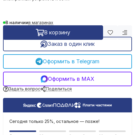
Подрозетники
Клеммы, шины, блоки зажимов
Наконечники, гильзы
в магазинах
В наличии
Расходники для пайки
В корзину
Стяжки нейлоновые, хомуты
Силовые разъемы
Заказ в один клик
Устройства подачи команд и сигналов
Удлинители, тройники, сетевые фильтры
Оформить в Telegram
Штекеры, переходники
Звонки дверные
Кипятильники
Оформить в MAX
Задать вопрос
Поделиться
Сегодня только 25%, остальное — позже!