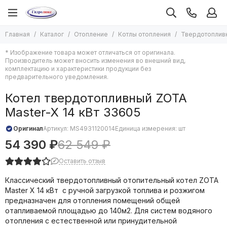
Отопление
Котлы отопления
Главная
Каталог
Отопление
Котлы отопления
Твердотоплив
Все товары
Все товары
* Изображение товара может отличаться от оригинала.
Котлы отопления
Твердотопливные котлы
Производитель может вносить изменения во внешний вид,
Электрические котлы
Печи отопительные
комплектацию и характеристики продукции без
предварительного уведомления.
Жидкотопливные котлы
Насосы для отопления
Газовые котлы
Радиаторы отопления
Котел твердотопливный ZOTA
Комплектующие для твердотопливных котлов
Дымоходы и комплектующие к ним
Master-X 14 кВт 33605
Комплектующие для электрических котлов
Водяные тепловентиляторы и комплектующие к ним
Комплектующие для газовых котлов
Оборудование для бань и саун
Оригинал
Артикул:
MS4931120014
Единица измерения: шт
Комплектующие для систем отопления
54 390 ₽
62 549 ₽
Экспанзоматы
Оставить отзыв
Емкости буферные
Теплоноситель для систем отопления
Классический твердотопливный отопительный котел ZOTA
Теплый пол
Master X 14 кВт с ручной загрузкой топлива и розжигом
Завесы тепловые
предназначен для отопления помещений общей
отапливаемой площадью до 140м2. Для систем водяного
Конвекторы водяные
отопления с естественной или принудительной
Конвекторы электрические