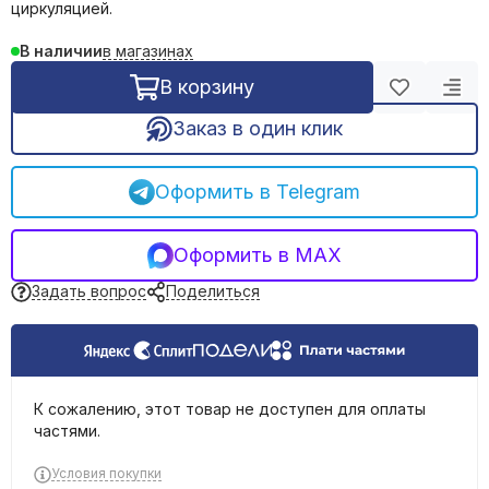
циркуляцией.
Обогреватели инфракрасные
Обогреватели масляные
в магазинах
В наличии
Тепловые пушки
В корзину
Тепловентиляторы электрические
Терморегуляторы
Заказ в один клик
Сушилки для рук
Оформить в Telegram
Оформить в MAX
Задать вопрос
Поделиться
К сожалению, этот товар не доступен для оплаты
частями.
Условия покупки