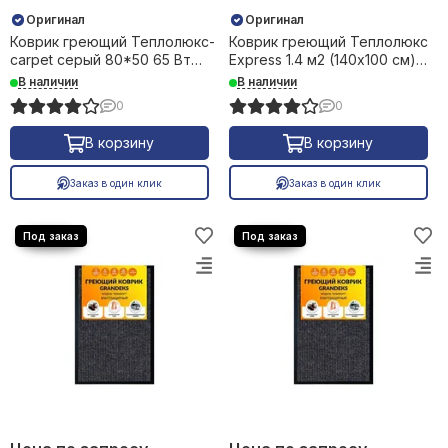
Оригинал
Оригинал
Коврик греющий Теплолюкс-
Коврик греющий Теплолюкс
carpet серый 80*50 65 Вт
Express 1.4 м2 (140х100 см)
24657
150Вт 37275
В наличии
В наличии
0
0
В корзину
В корзину
Заказ в один клик
Заказ в один клик