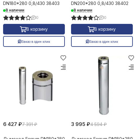
DN180*280 0,8/430 38403
DN200*280 0,8/430 38402
Обогреватели инфракрасные
В наличии
В наличии
Обогреватели масляные
0
0
Тепловые пушки
Тепловентиляторы электрические
В корзину
В корзину
Терморегуляторы
Заказ в один клик
Заказ в один клик
Сушилки для рук
6 427 ₽
3 995 ₽
7 391 ₽
4 594 ₽
Дымоход Ferrum DN180*280
Дымоход Ferrum DN180*280