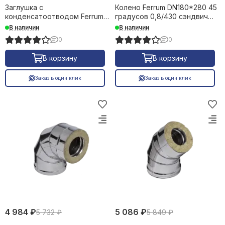
Заглушка с
Колено Ferrum DN180*280 45
конденсатоотводом Ferrum
градусов 0,8/430 сэндвич
DN280 внутренняя 23091
23092
В наличии
В наличии
0
0
В корзину
В корзину
Заказ в один клик
Заказ в один клик
4 984 ₽
5 086 ₽
5 732 ₽
5 849 ₽