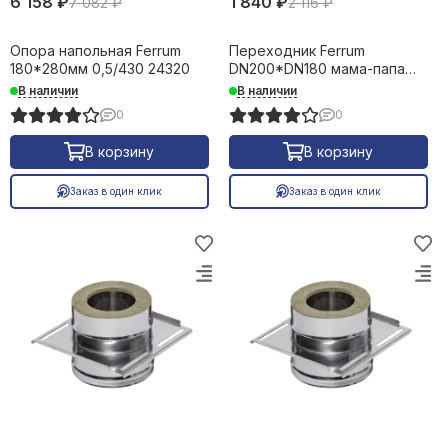
6 158 ₽
1 840 ₽
7 082 ₽
2 116 ₽
Опора напольная Ferrum
Переходник Ferrum
180*280мм 0,5/430 24320
DN200*DN180 мама-папа
0,8/430 28784
В наличии
В наличии
0
0
В корзину
В корзину
Заказ в один клик
Заказ в один клик