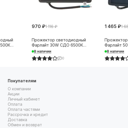
970 ₽
1 465 ₽
1 116 ₽
1 6
иодный
Прожектор светодиодный
Прожектор
6500К
Фарлайт 30W СДО 6500К
Фарлайт 5
37622
2550Лм IP65 серый 37623
4250Лм IP6
В наличии
В наличии
0
Покупателям
О компании
Акции
Личный кабинет
Оплата
Оплата частями
Рассрочка и кредит
Доставка
Обмен и возврат