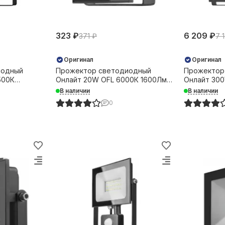
323 ₽
6 209 ₽
371 ₽
7 
Оригинал
Оригинал
иодный
Прожектор светодиодный
Прожектор
500К
Онлайт 20W OFL 6000К 1600Лм
Онлайт 30
й 36014
IP65 черный 31884
26500Лм че
В наличии
В наличии
0