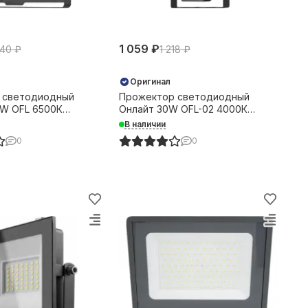
1 059 ₽
140 ₽
1 218 ₽
Оригинал
 светодиодный
Прожектор светодиодный
0W OFL 6500К
Онлайт 30W OFL-02 4000К
рный IP65 41180
2400Лм IP65 с датчиком
В наличии
движения черный 36193
0
0