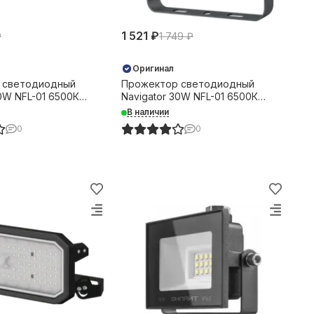
1 521 ₽
₽
1 749 ₽
Оригинал
 светодиодный
Прожектор светодиодный
20W NFL-01 6500К
Navigator 30W NFL-01 6500К
5 черный 32611
2400Лм IP65 черный 31345
В наличии
0
0