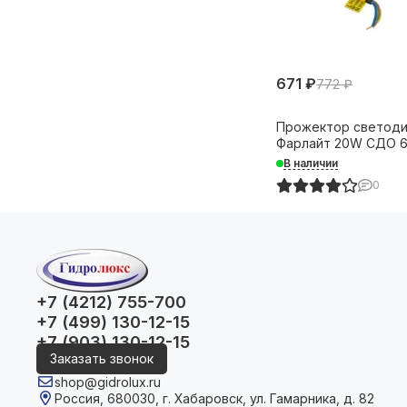
671 ₽
772 ₽
Прожектор светод
Фарлайт 20W СДО 
1700Лм IP65 серый 
В наличии
0
+7 (4212) 755-700
+7 (499) 130-12-15
+7 (903) 130-12-15
Заказать звонок
shop@gidrolux.ru
Россия, 680030, г. Хабаровск, ул. Гамарника, д. 82