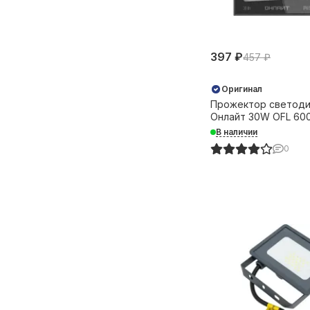
397 ₽
457 ₽
Оригинал
Прожектор светод
Онлайт 30W OFL 60
IP65 черный 31885
В наличии
0