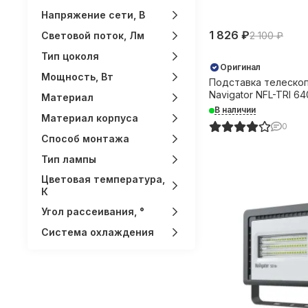
Напряжение сети, В
1 826 ₽
Световой поток, Лм
2 100 ₽
Тип цоколя
Оригинал
Мощность, Вт
Подставка телеско
Navigator NFL-TRI 6
Материал
прожектора 30742
В наличии
Материал корпуса
0
Способ монтажа
Тип лампы
Цветовая температура,
К
Угол рассеивания, °
Система охлаждения