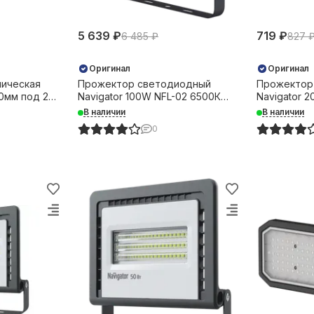
5 639 ₽
719 ₽
6 485 ₽
827 
Оригинал
Оригинал
пическая
Прожектор светодиодный
Прожектор
40мм под 2
Navigator 100W NFL-02 6500К
Navigator 
14200Лм IP65 черный 37225
1700Лм IP6
В наличии
В наличии
0