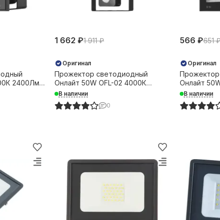
1 662 ₽
566 ₽
1 911 ₽
651 
Оригинал
Оригинал
иодный
Прожектор светодиодный
Прожектор
00К 2400Лм
Онлайт 50W OFL-02 4000К
Онлайт 50
4000Лм IP65 с датчиком
IP65 черны
В наличии
В наличии
движения черный 36194
0