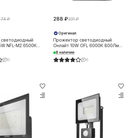
288 ₽
474 ₽
331 ₽
Оригинал
 светодиодный
Прожектор светодиодный
75W NFL-M2 6500К
Онлайт 10W OFL 6000К 800Лм
65 черный 38545
IP65 черный 31886
В наличии
0
0