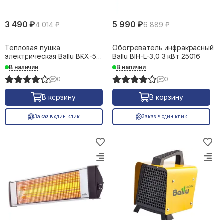
3 490 ₽
5 990 ₽
4 014 ₽
6 889 ₽
Тепловая пушка
Обогреватель инфракрасный
электрическая Ballu BKX-5
Ballu BIH-L-3,0 3 кВт 25016
220V 3 кВт 24469
В наличии
В наличии
0
0
В корзину
В корзину
Заказ в один клик
Заказ в один клик