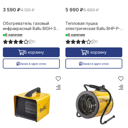
3 590 ₽
5 990 ₽
4 129 ₽
6 889 ₽
Обогреватель газовый
Тепловая пушка
инфракрасный Ballu BIGH-3
электрическая Ballu BHP-P-3
кВт 24668
220V 3 кВт 24472
В наличии
В наличии
0
0
В корзину
В корзину
Заказ в один клик
Заказ в один клик