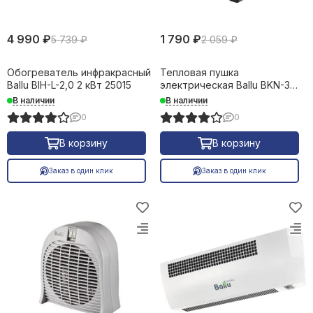
4 990 ₽
1 790 ₽
5 739 ₽
2 059 ₽
Обогреватель инфракрасный
Тепловая пушка
Ballu BIH-L-2,0 2 кВт 25015
электрическая Ballu BKN-3
220V 2,2 кВт 28824
В наличии
В наличии
0
0
В корзину
В корзину
Заказ в один клик
Заказ в один клик