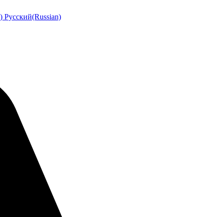
Русский(Russian)