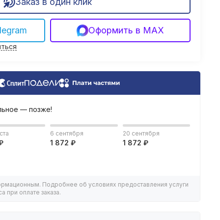
Заказ в один клик
legram
Оформить в MAX
ться
льное — позже!
ста
6 сентября
20 сентября
₽
1 872 ₽
1 872 ₽
ормационным. Подробнее об условиях предоставления услуги
а при оплате заказа.