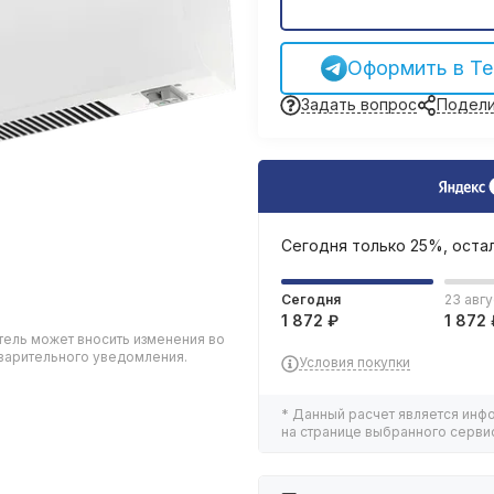
Оформить в Te
Задать вопрос
Подели
Сегодня только 25%, оста
Сегодня
23 авгу
1 872 ₽
1 872 
тель может вносить изменения во
дварительного уведомления.
Условия покупки
* Данный расчет является инф
на странице выбранного сервис