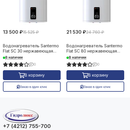
13 500 ₽
21 530 ₽
15 525 ₽
24 760 ₽
Водонагреватель Santermo
Водонагреватель Santermo
Flat SC 30 нержавеющая
Flat SC 80 нержавеющая
сталь 30 л 31683
сталь 80 л 31685
В наличии
В наличии
0
0
В корзину
В корзину
Заказ в один клик
Заказ в один клик
+7 (4212) 755-700