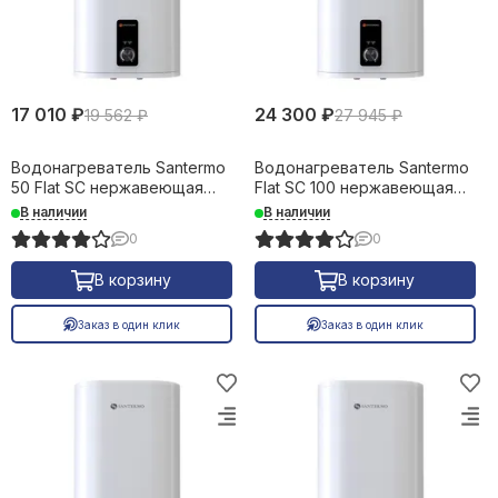
Фильтрация воды
Емкости, баки
17 010 ₽
24 300 ₽
19 562 ₽
27 945 ₽
Водонагреватель Santermo
Водонагреватель Santermo
50 Flat SC нержавеющая
Flat SC 100 нержавеющая
сталь 50 л 31684
сталь 100 л 31682
В наличии
В наличии
0
0
В корзину
В корзину
Заказ в один клик
Заказ в один клик