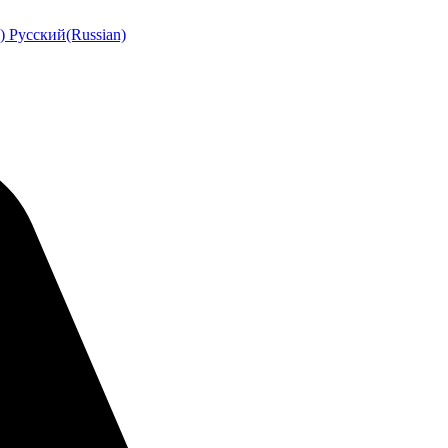
Русский(Russian)