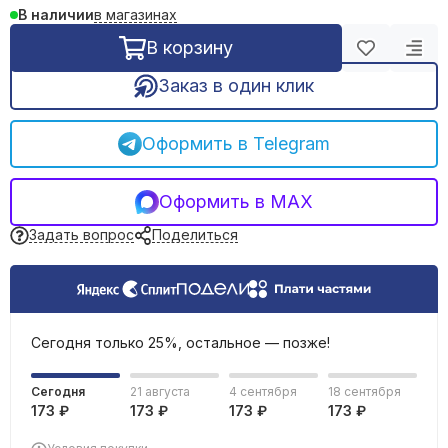
в магазинах
В наличии
Подрозетники
Клеммы, шины, блоки зажимов
В корзину
Наконечники, гильзы
Заказ в один клик
Расходники для пайки
Стяжки нейлоновые, хомуты
Силовые разъемы
Оформить в Telegram
Устройства подачи команд и сигналов
Удлинители, тройники, сетевые фильтры
Оформить в MAX
Штекеры, переходники
Звонки дверные
Задать вопрос
Поделиться
Кипятильники
Сегодня только 25%, остальное — позже!
Сегодня
21 августа
4 сентября
18 сентября
173 ₽
173 ₽
173 ₽
173 ₽