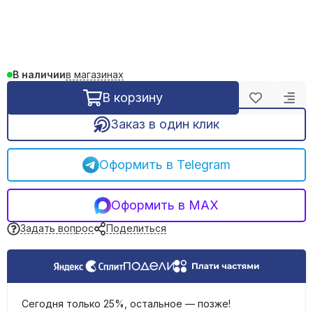
Подрозетники
Клеммы, шины, блоки зажимов
Наконечники, гильзы
Расходники для пайки
в магазинах
В наличии
Стяжки нейлоновые, хомуты
Силовые разъемы
В корзину
Устройства подачи команд и сигналов
Заказ в один клик
Удлинители, тройники, сетевые фильтры
Штекеры, переходники
Звонки дверные
Оформить в Telegram
Кипятильники
Оформить в MAX
Задать вопрос
Поделиться
Сегодня только 25%, остальное — позже!