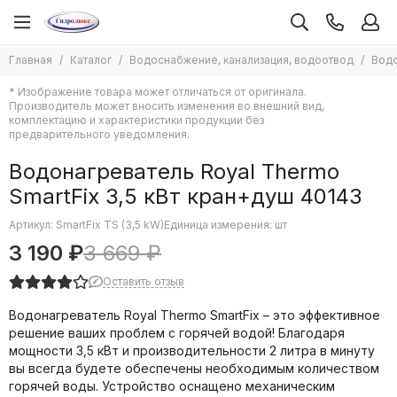
Водоснабжение, канализация, водоотвод
Водонагреватели
Главная
Каталог
Водоснабжение, канализация, водоотвод
Водо
Все товары
Все товары
* Изображение товара может отличаться от оригинала.
Водонагреватели
Водонагреватели накопительные
Производитель может вносить изменения во внешний вид,
Проточные водонагреватели
Насосы
комплектацию и характеристики продукции без
предварительного уведомления.
Косвенные водонагреватели
Автоматика систем водоснабжения
Наливные водонагреватели
Мембраны для баков
Водонагреватель Royal Thermo
Системы защиты от протечек
SmartFix 3,5 кВт кран+душ 40143
Средства монтажа водоснабжения
Кабель греющий в водопровод
Артикул:
SmartFix TS (3,5 kW)
Единица измерения: шт
Канализация и водоотведение
3 190 ₽
3 669 ₽
Гибкие подводки
Оставить отзыв
Смесители воды
Счетчики воды
Водонагреватель Royal Thermo SmartFix – это эффективное
Гидропневмобаки
решение ваших проблем с горячей водой! Благодаря
Люки сантехнические
мощности 3,5 кВт и производительности 2 литра в минуту
вы всегда будете обеспечены необходимым количеством
Трубы, фитинги и арматура
горячей воды. Устройство оснащено механическим
Системы полива