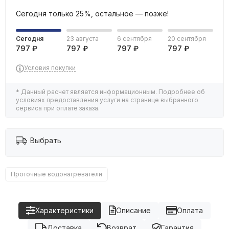
Сегодня только 25%, остальное — позже!
Сегодня
23 августа
6 сентября
20 сентября
797 ₽
797 ₽
797 ₽
797 ₽
Условия покупки
* Данный расчет является информационным. Подробнее об
условиях предоставления услуги на странице выбранного
сервиса при оплате заказа.
Выбрать
Проточные водонагреватели
Характеристики
Описание
Оплата
Доставка
Возврат
Гарантия