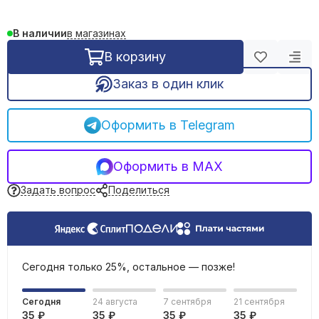
REHAU трубы и фитинги
Фильтрация воды
Емкости, баки
в магазинах
В наличии
В корзину
Заказ в один клик
Оформить в Telegram
Оформить в MAX
Задать вопрос
Поделиться
Сегодня только 25%, остальное — позже!
Сегодня
24 августа
7 сентября
21 сентября
35 ₽
35 ₽
35 ₽
35 ₽