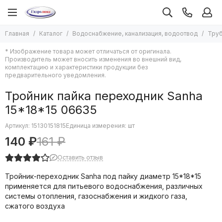
Водоснабжение, канализация, водоотвод
Трубы, фитинги и арматура
Главная
Каталог
Водоснабжение, канализация, водоотвод
Труб
Все товары
Все товары
* Изображение товара может отличаться от оригинала.
Водонагреватели
Аксиальные трубы и фитинги
Производитель может вносить изменения во внешний вид,
Насосы
Гофрированные трубы и фитинги
комплектацию и характеристики продукции без
предварительного уведомления.
Автоматика систем водоснабжения
Металлопластиковые трубы и фитинги (Метапол)
Мембраны для баков
Медные трубы и фитинги под пайку
Тройник пайка переходник Sanha
Системы защиты от протечек
Полипропиленовые трубы и фитинги
15*18*15 06635
Средства монтажа водоснабжения
Системы трубопроводов из нержавеющей стали
Кабель греющий в водопровод
Стальные трубы и фитинги к ним
Артикул:
15130151815
Единица измерения: шт
Канализация и водоотведение
Трубы и фитинги ПНД
140 ₽
161 ₽
Гибкие подводки
Запорная арматура
Оставить отзыв
Смесители воды
Резьбовые фитинги
Счетчики воды
Клапана обратные
Тройник-переходник Sanha под пайку диаметр 15*18*15
Гидропневмобаки
Редукторы, манометры, термометры
применяется для питьевого водоснабжения, различных
Люки сантехнические
Теплоизоляция для труб
системы отопления, газоснабжения и жидкого газа,
сжатого воздуха
Трубы, фитинги и арматура
Фильтры грубой очистки
Расходные материалы для труб и фитингов
Системы полива