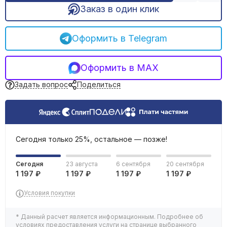
Заказ в один клик
Обогреватели инфракрасные
Обогреватели масляные
Тепловые пушки
Оформить в Telegram
Тепловентиляторы электрические
Терморегуляторы
Оформить в MAX
Сушилки для рук
Задать вопрос
Поделиться
Сегодня только 25%, остальное — позже!
Сегодня
23 августа
6 сентября
20 сентября
1 197 ₽
1 197 ₽
1 197 ₽
1 197 ₽
Условия покупки
* Данный расчет является информационным. Подробнее об
условиях предоставления услуги на странице выбранного