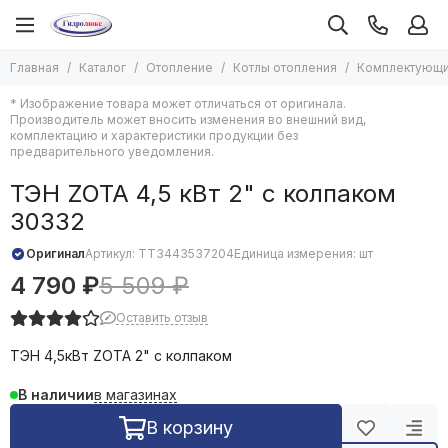
Отопление
Котлы отопления
Главная
Каталог
Отопление
Котлы отопления
Комплектующи
Все товары
Все товары
* Изображение товара может отличаться от оригинала.
Котлы отопления
Твердотопливные котлы
Производитель может вносить изменения во внешний вид,
Электрические котлы
Печи отопительные
комплектацию и характеристики продукции без
предварительного уведомления.
Жидкотопливные котлы
Насосы для отопления
Газовые котлы
Радиаторы отопления
ТЭН ZOTA 4,5 кВт 2" с колпаком
Комплектующие для твердотопливных котлов
Дымоходы и комплектующие к ним
30332
Комплектующие для электрических котлов
Водяные тепловентиляторы и комплектующие к ним
Комплектующие для газовых котлов
Оборудование для бань и саун
Оригинал
Артикул:
ТТ3443537204
Единица измерения: шт
Комплектующие для систем отопления
4 790 ₽
5 509 ₽
Экспанзоматы
Оставить отзыв
Емкости буферные
Теплоноситель для систем отопления
ТЭН 4,5кВт ZOTA 2" с колпаком
Теплый пол
Завесы тепловые
в магазинах
В наличии
Конвекторы водяные
В корзину
Конвекторы электрические