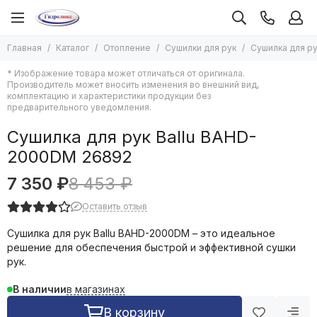
Отопление
Главная
Каталог
Отопление
Сушилки для рук
Сушилка для р
Все товары
* Изображение товара может отличаться от оригинала.
Котлы отопления
Производитель может вносить изменения во внешний вид,
Печи отопительные
комплектацию и характеристики продукции без
предварительного уведомления.
Насосы для отопления
Радиаторы отопления
Сушилка для рук Ballu BAHD-
Дымоходы и комплектующие к ним
2000DM 26892
Водяные тепловентиляторы и комплектующие к ним
Оборудование для бань и саун
7 350 ₽
8 453 ₽
Комплектующие для систем отопления
Оставить отзыв
Экспанзоматы
Емкости буферные
Сушилка для рук Ballu BAHD-2000DM
– это идеальное
Теплоноситель для систем отопления
решение для обеспечения быстрой и эффективной сушки
рук.
Теплый пол
Завесы тепловые
в магазинах
В наличии
Конвекторы водяные
В корзину
Конвекторы электрические