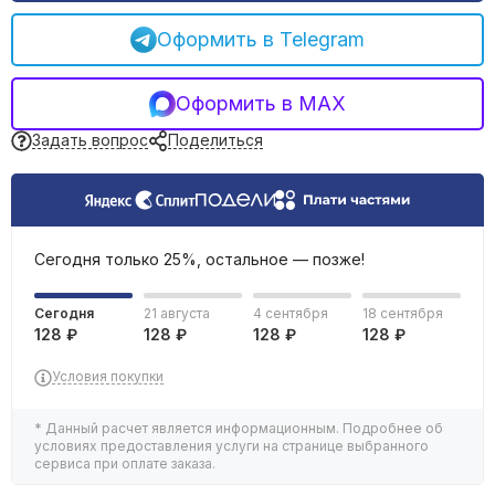
REHAU трубы и фитинги
Фильтрация воды
Оформить в Telegram
Емкости, баки
Оформить в MAX
Задать вопрос
Поделиться
Сегодня только 25%, остальное — позже!
Сегодня
21 августа
4 сентября
18 сентября
128 ₽
128 ₽
128 ₽
128 ₽
Условия покупки
* Данный расчет является информационным. Подробнее об
условиях предоставления услуги на странице выбранного
сервиса при оплате заказа.