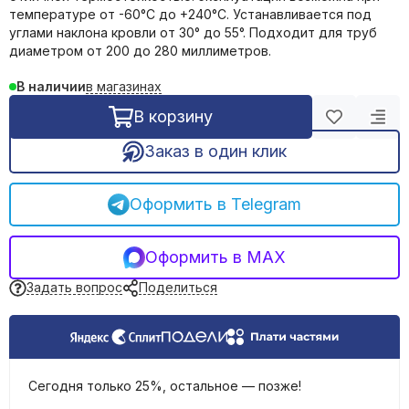
температуре от -60°C до +240°C. Устанавливается под
Обогреватели инфракрасные
углами наклона кровли от 30° до 55°. Подходит для труб
Обогреватели масляные
диаметром от 200 до 280 миллиметров.
Тепловые пушки
Тепловентиляторы электрические
в магазинах
В наличии
Терморегуляторы
В корзину
Сушилки для рук
Заказ в один клик
Оформить в Telegram
Оформить в MAX
Задать вопрос
Поделиться
Сегодня только 25%, остальное — позже!