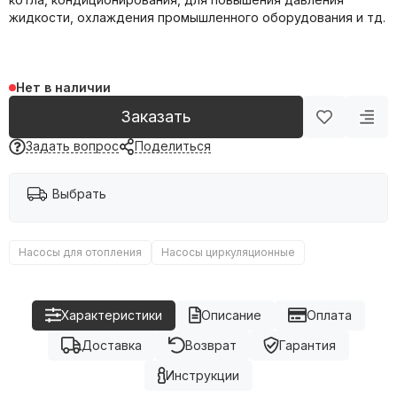
Фильтрация воды
жидкости, охлаждения промышленного оборудования и тд.
Емкости, баки
Нет в наличии
Заказать
Задать вопрос
Поделиться
Выбрать
Насосы для отопления
Насосы циркуляционные
Характеристики
Описание
Оплата
Доставка
Возврат
Гарантия
Инструкции