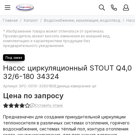
Водоснабжение, канализация, водоотвод
Насосы
Главная
Каталог
Водоснабжение, канализация, водоотвод
Нас
Все товары
Все товары
* Изображение товара может отличаться от оригинала.
Водонагреватели
Насосы водоснабжения поверхностные
Производитель может вносить изменения во внешний вид,
Насосы
Насосы водоснабжения погружные
комплектацию и характеристики продукции без
предварительного уведомления.
Насосы для сточных вод
Автоматика систем водоснабжения
Насосы циркуляционные
Мембраны для баков
Системы защиты от протечек
Насос циркуляционный STOUT Q4,0
Средства монтажа водоснабжения
32/6-180 34324
Кабель греющий в водопровод
Канализация и водоотведение
Артикул:
SPC-0010-3260180
Единица измерения: шт
Гибкие подводки
Цена по запросу
Смесители воды
Счетчики воды
Оставить отзыв
Гидропневмобаки
Предназначен для создания принудительной циркуляции
Люки сантехнические
теплоносителя в различных системах отопления, горячего
Трубы, фитинги и арматура
водоснабжения, системах тёплый пол, контура отопления
Системы полива
котла, кондиционирования, для повышения давления