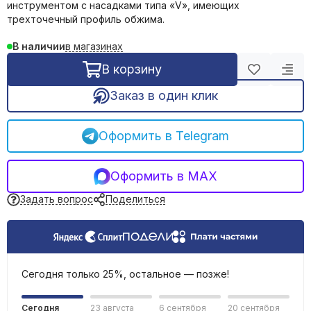
инструментом с насадками типа «V», имеющих
REHAU трубы и фитинги
Фильтрация воды
трехточечный профиль обжима.
Емкости, баки
в магазинах
В наличии
В корзину
Заказ в один клик
Оформить в Telegram
Оформить в MAX
Задать вопрос
Поделиться
Сегодня только 25%, остальное — позже!
Сегодня
23 августа
6 сентября
20 сентября