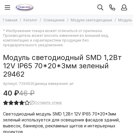
Освещение
Главная
Каталог
Освещение
Модули светодиодные
Модуль 
Все товары
* Изображение товара может отличаться от оригинала.
Административно-офисное освещение
Производитель может вносить изменения во внешний вид,
Бытовое освещение
комплектацию и характеристики продукции без
предварительного уведомления.
Лампы
Лента светодиодная и комплектующие
Модуль светодиодный SMD 1,2Вт
Трековые системы
12V IP65 70*20*3мм зеленый
Модули светодиодные
29462
Гирлянды
Фонари
Артикул:
729462
Единица измерения: шт
Аварийное освещение
40 ₽
46 ₽
Прожекторы
Управление освещением
Оставить отзыв
Светильники для дорог и улиц
Cветодиодный модуль SMD 1,2Вт 12V IP65 70*20*3мм
Светильники промышленные
зеленый используется для освещения фасадов зданий,
вывесок, баннеров, рекламных щитов и интерьерных
проектов.