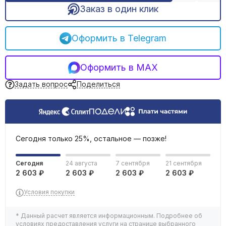
Заказ в один клик
Обогреватели инфракрасные
Обогреватели масляные
Тепловые пушки
Оформить в Telegram
Тепловентиляторы электрические
Терморегуляторы
Оформить в MAX
Сушилки для рук
Задать вопрос
Поделиться
Сегодня только 25%, остальное — позже!
Сегодня
24 августа
7 сентября
21 сентября
2 603 ₽
2 603 ₽
2 603 ₽
2 603 ₽
Условия покупки
* Данный расчет является информационным. Подробнее об
условиях предоставления услуги на странице выбранного