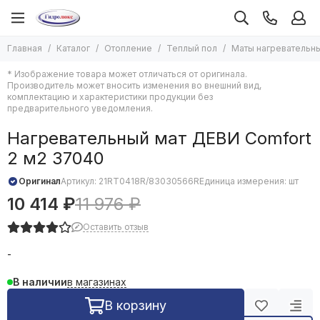
Отопление
Теплый пол
Главная
Каталог
Отопление
Теплый пол
Маты нагревательн
Все товары
Все товары
* Изображение товара может отличаться от оригинала.
Котлы отопления
Гидравлический теплый пол
Производитель может вносить изменения во внешний вид,
Печи отопительные
Кабель для электрических теплых полов
комплектацию и характеристики продукции без
предварительного уведомления.
Насосы для отопления
Коврики греющие
Радиаторы отопления
Комплектующие для теплого пола
Нагревательный мат ДЕВИ Comfort
Дымоходы и комплектующие к ним
Маты нагревательные
2 м2 37040
Водяные тепловентиляторы и комплектующие к ним
Пленочный и фольгированный теплый пол
Оборудование для бань и саун
Терморегуляторы для электрического теплого пола
Оригинал
Артикул:
21RT0418R/83030566R
Единица измерения: шт
Комплектующие для систем отопления
10 414 ₽
11 976 ₽
Экспанзоматы
Оставить отзыв
Емкости буферные
Теплоноситель для систем отопления
-
Теплый пол
Завесы тепловые
в магазинах
В наличии
Конвекторы водяные
В корзину
Конвекторы электрические