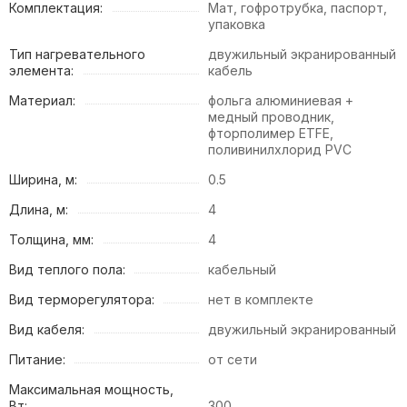
Комплектация:
Мат, гофротрубка, паспорт,
упаковка
Тип нагревательного
двужильный экранированный
элемента:
кабель
Материал:
фольга алюминиевая +
медный проводник,
фторполимер ETFE,
поливинилхлорид PVC
Ширина, м:
0.5
Длина, м:
4
Толщина, мм:
4
Вид теплого пола:
кабельный
Вид терморегулятора:
нет в комплекте
Вид кабеля:
двужильный экранированный
Питание:
от сети
Максимальная мощность,
Вт:
300