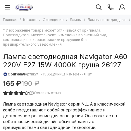
Освещение
Лампы
Главная
Каталог
Освещение
Лампы
Лампы светодиодные
Все товары
Все товары
* Изображение товара может отличаться от оригинала.
Административно-офисное освещение
Лампы светодиодные
Производитель может вносить изменения во внешний вид,
Бытовое освещение
Лампы накаливания
комплектацию и характеристики продукции без
предварительного уведомления.
Лампы
Лампы галогенные
Лампы люминесцентные линейные
Лента светодиодная и комплектующие
Лампа светодиодная Navigator A60
Лампы люминесцентные компактные
Трековые системы
220V Е27 15W 4000K груша 26127
Лампы газоразрядные высокого давления
Модули светодиодные
Лампы декоративные
Гирлянды
Оригинал
Артикул:
71365
Единица измерения: шт
Лампы спец назначения
Фонари
165 ₽
190 ₽
Лампы фито
Аварийное освещение
Оставить отзыв
Прожекторы
Управление освещением
Лампа светодиодная Navigator серии NLL-A в классической
Светильники для дорог и улиц
колбе представляет собой энергоэффективное и
Светильники промышленные
долговечное решение для освещения. Она сочетает в
себе классический дизайн обычной лампы с
преимуществами светодиодной технологии.