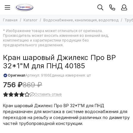
Водоснабжение, канализация, водоотвод
Трубы, фитинги и арматура
Главная
Каталог
Водоснабжение, канализация, водоотвод
Труб
Все товары
Все товары
* Изображение товара может отличаться от оригинала.
Водонагреватели
Аксиальные трубы и фитинги
Производитель может вносить изменения во внешний вид,
Насосы
Гофрированные трубы и фитинги
комплектацию и характеристики продукции без
предварительного уведомления.
Автоматика систем водоснабжения
Металлопластиковые трубы и фитинги (Метапол)
Мембраны для баков
Медные трубы и фитинги под пайку
Кран шаровый Джилекс Про ВР
Системы защиты от протечек
Полипропиленовые трубы и фитинги
32*1"М для ПНД 40185
Средства монтажа водоснабжения
Системы трубопроводов из нержавеющей стали
Кабель греющий в водопровод
Стальные трубы и фитинги к ним
Оригинал
Артикул:
9166
Единица измерения: шт
Канализация и водоотведение
Трубы и фитинги ПНД
756 ₽
869 ₽
Гибкие подводки
Запорная арматура
Оставить отзыв
Смесители воды
Резьбовые фитинги
Счетчики воды
Клапана обратные
Кран шаровый Джилекс Про ВР 32*1"М для ПНД
Гидропневмобаки
Редукторы, манометры, термометры
предназначен для монтажа в системе водоснабжения для
Люки сантехнические
Теплоизоляция для труб
переходов на резьбу и соединений различных по диаметру
частей трубопроводной конструкции.
Трубы, фитинги и арматура
Фильтры грубой очистки
Расходные материалы для труб и фитингов
Системы полива