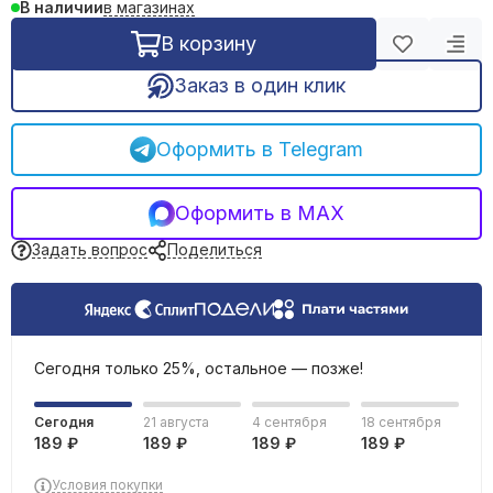
в магазинах
В наличии
REHAU трубы и фитинги
Фильтрация воды
В корзину
Емкости, баки
Заказ в один клик
Оформить в Telegram
Оформить в MAX
Задать вопрос
Поделиться
Сегодня только 25%, остальное — позже!
Сегодня
21 августа
4 сентября
18 сентября
189 ₽
189 ₽
189 ₽
189 ₽
Условия покупки