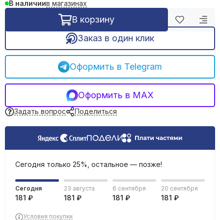
в магазинах
В наличии
REHAU трубы и фитинги
Фильтрация воды
В корзину
Емкости, баки
Заказ в один клик
Оформить в Telegram
Оформить в MAX
Задать вопрос
Поделиться
Сегодня только 25%, остальное — позже!
Сегодня
23 августа
6 сентября
20 сентября
181 ₽
181 ₽
181 ₽
181 ₽
Условия покупки