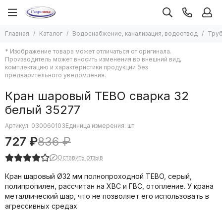
Водоснабжение, канализация, водоотвод
Трубы, фитинги и арматура
Главная
Каталог
Водоснабжение, канализация, водоотвод
Труб
Все товары
Все товары
* Изображение товара может отличаться от оригинала.
Водонагреватели
Аксиальные трубы и фитинги
Производитель может вносить изменения во внешний вид,
Насосы
Гофрированные трубы и фитинги
комплектацию и характеристики продукции без
предварительного уведомления.
Автоматика систем водоснабжения
Металлопластиковые трубы и фитинги (Метапол)
Мембраны для баков
Медные трубы и фитинги под пайку
Кран шаровый TEBO сварка 32
Системы защиты от протечек
Полипропиленовые трубы и фитинги
белый 35277
Средства монтажа водоснабжения
Системы трубопроводов из нержавеющей стали
Кабель греющий в водопровод
Стальные трубы и фитинги к ним
Артикул:
030060103
Единица измерения: шт
Канализация и водоотведение
Трубы и фитинги ПНД
727 ₽
836 ₽
Гибкие подводки
Запорная арматура
Оставить отзыв
Смесители воды
Резьбовые фитинги
Счетчики воды
Клапана обратные
Кран шаровый Ø32 мм полнопроходной TEBO, серый,
Гидропневмобаки
Редукторы, манометры, термометры
полипропилен, рассчитан на ХВС и ГВС, отопление. У крана
Люки сантехнические
Теплоизоляция для труб
металлический шар, что не позволяет его использовать в
агрессивных средах
Трубы, фитинги и арматура
Фильтры грубой очистки
Расходные материалы для труб и фитингов
Системы полива