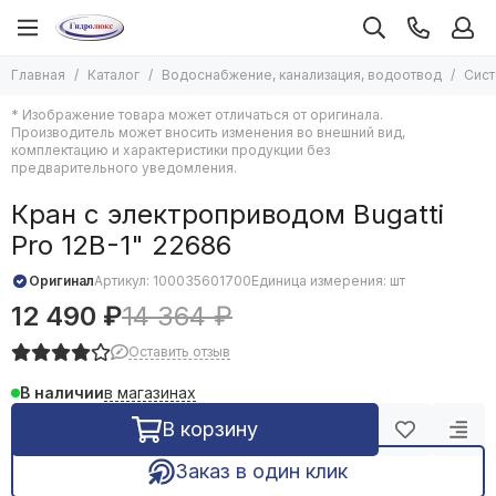
Водоснабжение, канализация, водоотвод
Главная
Каталог
Водоснабжение, канализация, водоотвод
Сист
Все товары
* Изображение товара может отличаться от оригинала.
Водонагреватели
Производитель может вносить изменения во внешний вид,
Насосы
комплектацию и характеристики продукции без
предварительного уведомления.
Автоматика систем водоснабжения
Мембраны для баков
Кран с электроприводом Bugatti
Системы защиты от протечек
Pro 12В-1" 22686
Средства монтажа водоснабжения
Кабель греющий в водопровод
Оригинал
Артикул:
100035601700
Единица измерения: шт
Канализация и водоотведение
12 490 ₽
14 364 ₽
Гибкие подводки
Оставить отзыв
Смесители воды
Счетчики воды
в магазинах
В наличии
Гидропневмобаки
В корзину
Люки сантехнические
Трубы, фитинги и арматура
Заказ в один клик
Системы полива