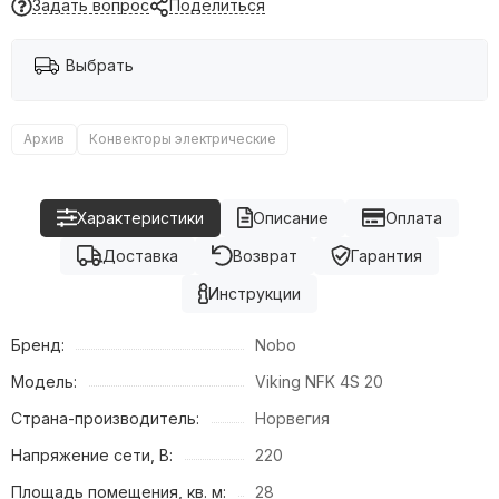
Задать вопрос
Поделиться
Обогреватели инфракрасные
Обогреватели масляные
Выбрать
Тепловые пушки
Тепловентиляторы электрические
Терморегуляторы
Архив
Конвекторы электрические
Сушилки для рук
Характеристики
Описание
Оплата
Доставка
Возврат
Гарантия
Инструкции
Бренд:
Nobo
Модель:
Viking NFK 4S 20
Страна-производитель:
Норвегия
Напряжение сети, В:
220
Площадь помещения, кв. м:
28