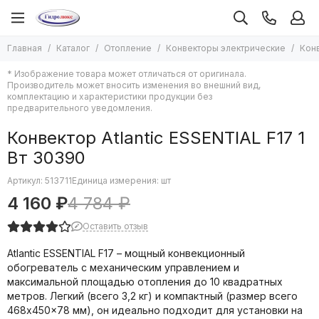
Отопление
Главная
Каталог
Отопление
Конвекторы электрические
Конв
Все товары
* Изображение товара может отличаться от оригинала.
Котлы отопления
Производитель может вносить изменения во внешний вид,
Печи отопительные
комплектацию и характеристики продукции без
предварительного уведомления.
Насосы для отопления
Радиаторы отопления
Конвектор Atlantic ESSENTIAL F17 1
Дымоходы и комплектующие к ним
Вт 30390
Водяные тепловентиляторы и комплектующие к ним
Оборудование для бань и саун
Артикул:
513711
Единица измерения: шт
Комплектующие для систем отопления
4 160 ₽
4 784 ₽
Экспанзоматы
Оставить отзыв
Емкости буферные
Теплоноситель для систем отопления
Atlantic ESSENTIAL F17 – мощный конвекционный
Теплый пол
обогреватель с механическим управлением и
Завесы тепловые
максимальной площадью отопления до 10 квадратных
метров. Легкий (всего 3,2 кг) и компактный (размер всего
Конвекторы водяные
468x450x78 мм), он идеально подходит для установки на
Конвекторы электрические