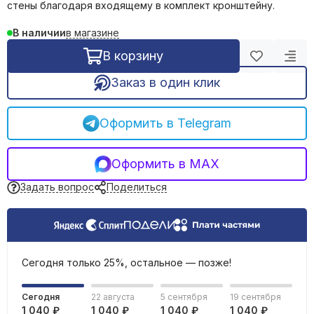
стены благодаря входящему в комплект кронштейну.
Обогреватели инфракрасные
Обогреватели масляные
в магазине
В наличии
Тепловые пушки
В корзину
Тепловентиляторы электрические
Терморегуляторы
Заказ в один клик
Сушилки для рук
Оформить в Telegram
Оформить в MAX
Задать вопрос
Поделиться
Сегодня только 25%, остальное — позже!
Сегодня
22 августа
5 сентября
19 сентября
1 040 ₽
1 040 ₽
1 040 ₽
1 040 ₽