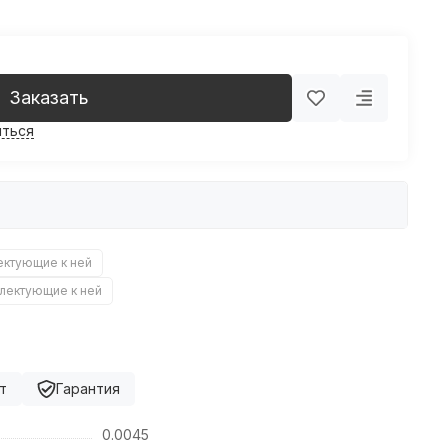
Заказать
ться
ектующие к ней
плектующие к ней
т
Гарантия
0.0045