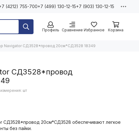
+7 (4212) 755-700
+7 (499) 130-12-15
+7 (903) 130-12-15
Профиль
Сравнение
Избранное
Корзина
ор Navigator СД3528*провод 20см*СД3528 18349
ator СД3528*провод
349
 измерения: шт
ator СД3528*провод 20см*СД3528 обеспечивают легкое
нты без пайки.