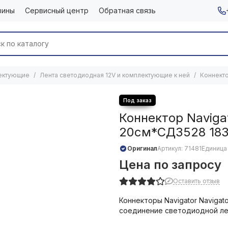
зины
Сервисный центр
Обратная связь
лектующие
Лента светодиодная 12V и комплектующие к ней
Коннект
Коннектор Navig
20см*СД3528 18
Оригинал
Артикул:
71481
Единица
Цена по запросу
Оставить отзыв
Коннекторы Navigator Navig
соединение светодиодной ле