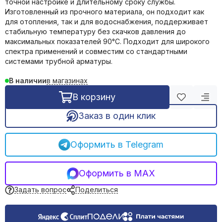
точной настройке и длительному сроку службы.
Обогреватели инфракрасные
Изготовленный из прочного материала, он подходит как
Обогреватели масляные
для отопления, так и для водоснабжения, поддерживает
стабильную температуру без скачков давления до
Тепловые пушки
максимальных показателей 90°C. Подходит для широкого
Тепловентиляторы электрические
спектра применений и совместим со стандартными
Терморегуляторы
системами трубной арматуры.
Сушилки для рук
в магазинах
В наличии
В корзину
Заказ в один клик
Оформить в Telegram
Оформить в MAX
Задать вопрос
Поделиться