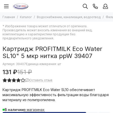
Водоснабжение, канализация, водоотвод
Фильтрация воды
Главная
Каталог
Водоснабжение, канализация, водоотвод
Филь
Все товары
Все товары
* Изображение товара может отличаться от оригинала.
Водонагреватели
Стационарные питьевые фильтры
Производитель может вносить изменения во внешний вид,
Насосы
Магистральные фильтры
комплектацию и характеристики продукции без
предварительного уведомления.
Автоматика систем водоснабжения
Фильтр-кувшин
Мембраны для баков
Запчасти и комплектующие
Картридж PROFITMILK Eco Water
Системы защиты от протечек
SL10" 5 мкр нитка ppW 39407
Средства монтажа водоснабжения
Кабель греющий в водопровод
Артикул:
39407
Единица измерения: шт
Канализация и водоотведение
131 ₽
151 ₽
Гибкие подводки
Оставить отзыв
Смесители воды
Счетчики воды
Картридж PROFITMILK Eco Water SL10 обеспечивает
Гидропневмобаки
максимальную эффективность фильтрации воды благодаря
Люки сантехнические
материалу из полипропилена.
Трубы, фитинги и арматура
в магазинах
В наличии
Системы полива