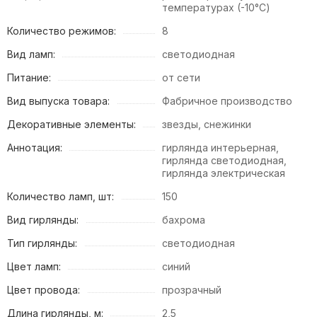
температурах (-10°С)
Количество режимов:
8
Вид ламп:
светодиодная
Питание:
от сети
Вид выпуска товара:
Фабричное производство
Декоративные элементы:
звезды, снежинки
Аннотация:
гирлянда интерьерная,
гирлянда светодиодная,
гирлянда электрическая
Количество ламп, шт:
150
Вид гирлянды:
бахрома
Тип гирлянды:
светодиодная
Цвет ламп:
синий
Цвет провода:
прозрачный
Длина гирлянды, м:
2,5