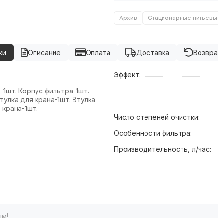
Архив
Стационарные питьевы
ки
Описание
Оплата
Доставка
Возвра
Эффект:
1шт. Корпус фильтра-1шт.
тулка для крана-1шт. Втулка
 крана-1шт.
Число степеней очистки:
Особенности фильтра:
Производительность, л/час:
ым!