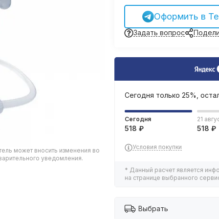
Оформить в Te
Задать вопрос
Подели
Сегодня только 25%, оста
Сегодня
21 авгу
518 ₽
518 ₽
Условия покупки
тель может вносить изменения во
дварительного уведомления.
* Данный расчет является инф
на странице выбранного сервис
Выбрать