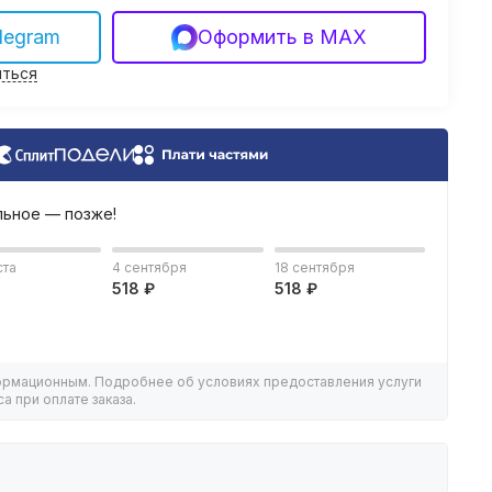
legram
Оформить в MAX
ться
льное — позже!
ста
4 сентября
18 сентября
518 ₽
518 ₽
ормационным. Подробнее об условиях предоставления услуги
а при оплате заказа.