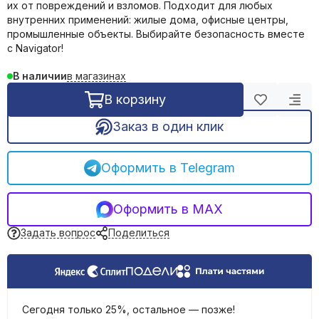
их от повреждений и взломов. Подходит для любых
Подрозетники
внутренних применений: жилые дома, офисные центры,
Клеммы, шины, блоки зажимов
промышленные объекты. Выбирайте безопасность вместе
Наконечники, гильзы
с Navigator!
Расходники для пайки
в магазинах
В наличии
Стяжки нейлоновые, хомуты
Силовые разъемы
В корзину
Устройства подачи команд и сигналов
Заказ в один клик
Удлинители, тройники, сетевые фильтры
Штекеры, переходники
Звонки дверные
Оформить в Telegram
Кипятильники
Оформить в MAX
Задать вопрос
Поделиться
Сегодня только 25%, остальное — позже!