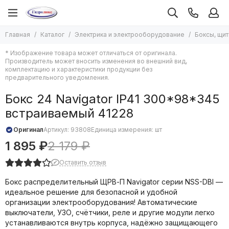
Электрика и электрооборудование
Главная
Каталог
Электрика и электрооборудование
Боксы, щи
Все товары
* Изображение товара может отличаться от оригинала.
Кабель, провод, трос
Производитель может вносить изменения во внешний вид,
Автоматические выключатели и УЗО
комплектацию и характеристики продукции без
предварительного уведомления.
Боксы, щиты
Пускатели, контакторы
Бокс 24 Navigator IP41 300*98*345
Трансформаторы, рубильники
встраиваемый 41228
Розетки и выключатели
ИБП, Аккумуляторы, Стабилизаторы
Оригинал
Артикул:
93808
Единица измерения: шт
Батарейки и аккумуляторы
1 895 ₽
2 179 ₽
Счетчики электроэнергии
Оставить отзыв
Датчики, реле электрические
Системы умный дом
Бокс распределительный ЩРВ-П Navigator серии NSS-DBI —
Средства электромонтажа
идеальное решение для безопасной и удобной
Гофра, металлорукав, труба ПВХ
организации электрооборудования! Автоматические
выключатели, УЗО, счётчики, реле и другие модули легко
Коробки монтажные
устанавливаются внутрь корпуса, надёжно защищающего
Кабель каналы