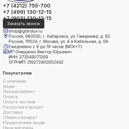
+7 (4212) 755-700
ним по телефону или онлайн.
+7 (499) 130-12-15
+7 (903) 130-12-15
Заказать звонок
shop@gidrolux.ru
Россия, 680030, г. Хабаровск, ул. Гамарника, д. 82
Россия, 111024, г. Москва, ул. 4‑я Кабельная, д. 6А
Ежедневно с 9 до 19 часов (МСК+7)
ИП Онищенко Виктор Юрьевич
ИНН: 272549071269
ОГРНИП: 319272400052442
Покупателям
О компании
Акции
Личный кабинет
Оплата
Оплата частями
Рассрочка и кредит
Доставка
Обмен и возврат
Юридическим лицам
Наши магазины