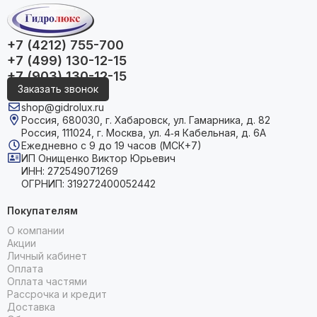
не требовательны к качеству топлива;
простота обслуживания;
абсолютная автономность.
+7 (4212) 755-700
+7 (499) 130-12-15
Основные критерии выбора
+7 (903) 130-12-15
отопительной печи на угле
Заказать звонок
shop@gidrolux.ru
Основной показатель – расчётная мощность. При
Россия, 680030, г. Хабаровск, ул. Гамарника, д. 82
нормальном утеплении она сопоставляется с
Россия, 111024, г. Москва, ул. 4‑я Кабельная, д. 6А
отапливаемой площадью по соотношению 10 м2/Вт. Также
Ежедневно с 9 до 19 часов (МСК+7)
рекомендуется оставлять запас мощности 15-20% для
ИП Онищенко Виктор Юрьевич
ИНН: 272549071269
экстремальных температур.
ОГРНИП: 319272400052442
Многое зависит и от материала топки – чугун отличается
Покупателям
длительной теплоотдачей, устойчивостью к коррозии и
долговечностью. Сталь обеспечивает быстрый нагрев,
О компании
доступную стоимость и ремонтопригодность.
Акции
Личный кабинет
Оплата
Ещё одна важная характеристика – объём топки. Чем она
Оплата частями
больше, тем дольше будет гореть порция топлива.
Рассрочка и кредит
Подобрать отопительное оборудование, организовать при
Доставка
необходимости доставку помогут наши менеджеры –