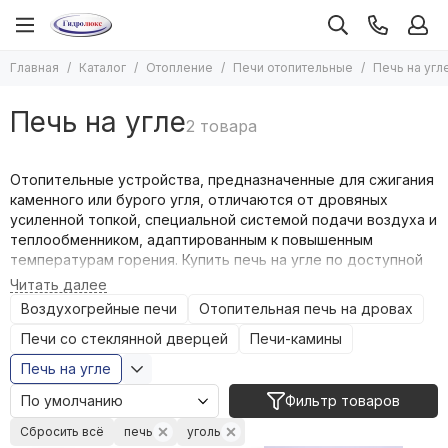
Отопление
Главная
Каталог
Отопление
Печи отопительные
Печь на угл
Все товары
Котлы отопления
Печь на угле
Печи отопительные
Насосы для отопления
Радиаторы отопления
Отопительные устройства, предназначенные для сжигания
каменного или бурого угля, отличаются от дровяных
Дымоходы и комплектующие к ним
усиленной топкой, специальной системой подачи воздуха и
Водяные тепловентиляторы и комплектующие к ним
теплообменником, адаптированным к повышенным
Оборудование для бань и саун
температурам горения. Купить печь на угле по доступной
Комплектующие для систем отопления
цене вы можете в нашем интернет-магазине. Мы
Экспанзоматы
представляем продукцию напрямую от проверенного
Воздухогрейные печи
Отопительная печь на дровах
производителя TMF.
Емкости буферные
Печи со стеклянной дверцей
Печи-камины
Теплоноситель для систем отопления
Конструктивные особенности
Печь на угле
Теплый пол
отопительных угольных печей
Завесы тепловые
Фильтр товаров
Конвекторы водяные
Основные отличия оборудования от дровяного:
Сбросить всё
печь
уголь
Конвекторы электрические