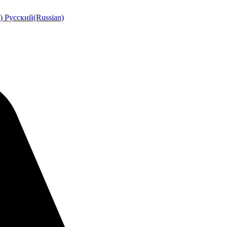
Русский(Russian)